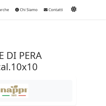
rche
Chi Siamo
Contatti
 DI PERA
al.10x10