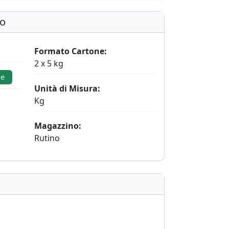
to
Formato Cartone:
2 x 5 kg
le
Unità di Misura:
Kg
Magazzino:
Rutino